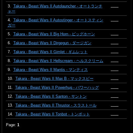
3.
Takara - Beast Wars II Autolauncher - オートランチ
ャー
4.
Takara - Beast Wars II Autostinger - オートスティン
ガー
5.
Takara - Beast Wars II Big Horn - ビッグホーン
6.
Takara - Beast Wars II Dirgegun - ダージガン
7.
Takara - Beast Wars II Gimlet - ギムレット
8.
Takara - Beast Wars II Hellscream - ヘルスクリーム
9.
Takara - Beast Wars II Mantis - マンティス
10.
Takara - Beast Wars II Max B - マックスビー
11.
Takara - Beast Wars II Powerhug - パワーハッグ
12.
Takara - Beast Wars II Santon - サントン
13.
Takara - Beast Wars II Thrustor - スラストール
14.
Takara - Beast Wars II Tonbot - トンボット
Page:
1