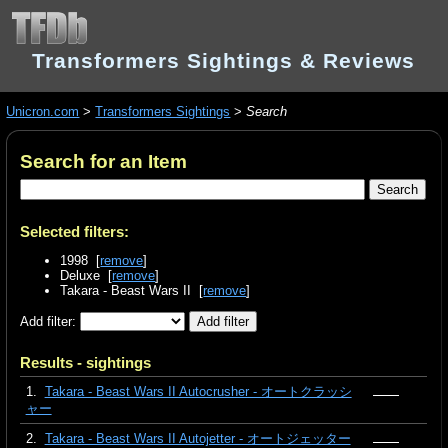
Transformers Sightings & Reviews
Unicron.com
>
Transformers Sightings
>
Search
Search for an Item
Selected filters:
1998 [
remove
]
Deluxe [
remove
]
Takara - Beast Wars II [
remove
]
Add filter:
Results - sightings
1.
Takara - Beast Wars II Autocrusher - オートクラッシ
ャー
2.
Takara - Beast Wars II Autojetter - オートジェッター