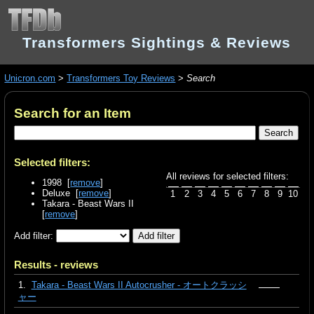
Transformers Sightings & Reviews
Unicron.com
>
Transformers Toy Reviews
>
Search
Search for an Item
Selected filters:
All reviews for selected filters:
1998 [
remove
]
Deluxe [
remove
]
1
2
3
4
5
6
7
8
9
10
Takara - Beast Wars II
[
remove
]
Add filter:
Results - reviews
1.
Takara - Beast Wars II Autocrusher - オートクラッシ
ャー