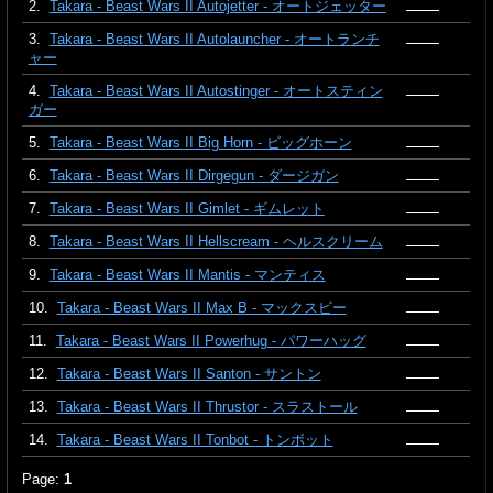
2.
Takara - Beast Wars II Autojetter - オートジェッター
3.
Takara - Beast Wars II Autolauncher - オートランチ
ャー
4.
Takara - Beast Wars II Autostinger - オートスティン
ガー
5.
Takara - Beast Wars II Big Horn - ビッグホーン
6.
Takara - Beast Wars II Dirgegun - ダージガン
7.
Takara - Beast Wars II Gimlet - ギムレット
8.
Takara - Beast Wars II Hellscream - ヘルスクリーム
9.
Takara - Beast Wars II Mantis - マンティス
10.
Takara - Beast Wars II Max B - マックスビー
11.
Takara - Beast Wars II Powerhug - パワーハッグ
12.
Takara - Beast Wars II Santon - サントン
13.
Takara - Beast Wars II Thrustor - スラストール
14.
Takara - Beast Wars II Tonbot - トンボット
Page:
1